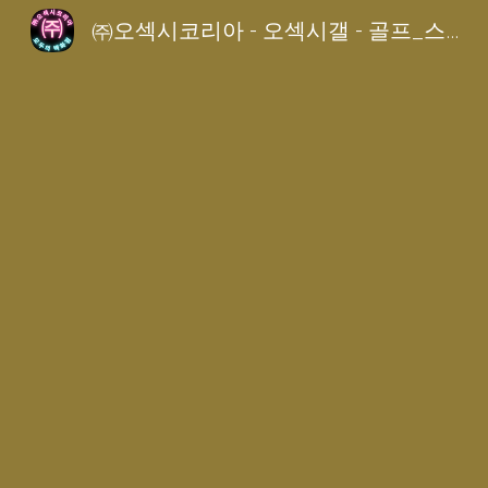
㈜오섹시코리아 - 오섹시갤 - 골프_스포츠갤
Sk