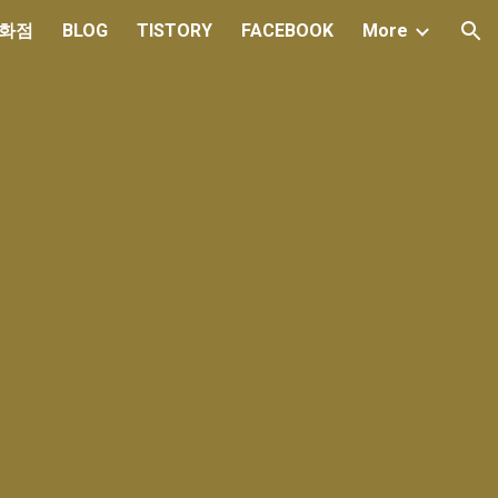
백화점
BLOG
TISTORY
FACEBOOK
More
ion